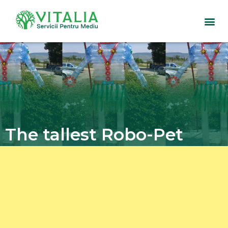
Skip
to
content
The tallest Robo-Pet