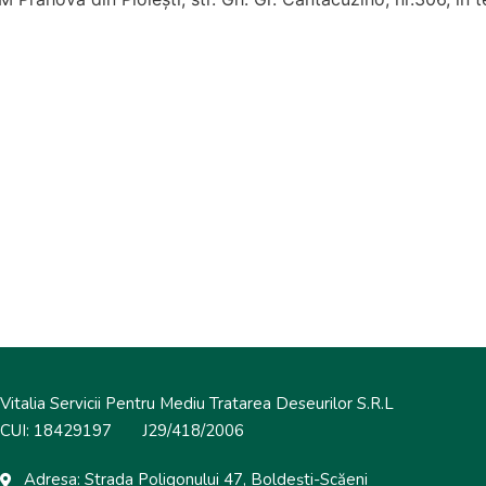
Vitalia Servicii Pentru Mediu Tratarea Deseurilor S.R.L
CUI: 18429197 J29/418/2006
Adresa: Strada Poligonului 47, Boldești-Scăeni