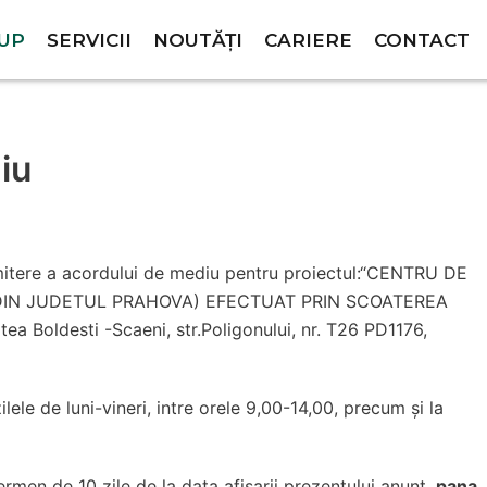
RUP
SERVICII
NOUTĂȚI
CARIERE
CONTACT
iu
emitere a acordului de mediu pentru proiectul:“CENTRU DE
 DIN JUDETUL PRAHOVA) EFECTUAT PRIN SCOATEREA
oldesti -Scaeni, str.Poligonului, nr. T26 PD1176,
lele de luni-vineri, intre orele 9,00-14,00, precum și la
termen de 10 zile de la data afisarii prezentului anunt,
pana