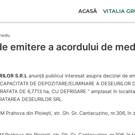
ACASĂ
VITALIA G
 mediu
de emitere a acordului de med
RILOR S.R.L
anunță publicul interesat asupra deciziei de 
CAPACITATII DE DEPOZITARE/ELIMINARE A DESEURILOR
A DE 6,7713 ha, CU DEFRISARE “ amplasat în localitatea B
 TRATAREA DESEURILOR SRL.
 Prahova din Ploiești, str. Gh. Gr. Cantacuzino, nr.306, în zi
M Prahova din Ploiești, str. Gh. Gr. Cantacuzino, nr.306, în 