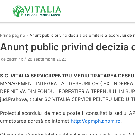
Sari
la
conținut
Prima pagină
»
Anunț public privind decizia de emitere a acordului de
Anunț public privind decizia 
de
zadminx
28 septembrie 2023
S.C. VITALIA SERVICII PENTRU MEDIU TRATAREA DESEU
MANAGEMENT INTEGRAT AL DESEURILOR ( EXTINDEREA 
DEFINITIVA DIN FONDUL FORESTIER A TERENULUI IN SUPRAFAT
jud.Prahova, titular SC VITALIA SERVICII PENTRU MEDIU
Proiectul acordului de mediu poate fi consultat la sediul APM
urmatoarea adresă de internet
http://apmph.anpm.ro
.
Observațiile/contestațiile publicului se primesc la sediul AP