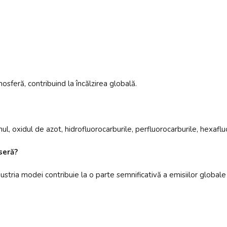
sferă, contribuind la încălzirea globală.
, oxidul de azot, hidrofluorocarburile, perfluorocarburile, hexafluor
seră?
dustria modei contribuie la o parte semnificativă a emisiilor glob