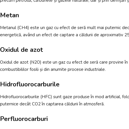
precum petrolul, cărbunele și gazele naturale, dar și prin defrișări și 
Metan
Metanul (CH4) este un gaz cu efect de seră mult mai puternic decât 
energetică, având un efect de captare a căldurii de aproximativ 2
Oxidul de azot
Oxidul de azot (N2O) este un gaz cu efect de seră care provine în p
combustibililor fosili și din anumite procese industriale.
Hidrofluorocarburile
Hidrofluorocarburile (HFC) sunt gaze produse în mod artificial, folos
puternice decât CO2 în captarea căldurii în atmosferă.
Perfluorocarburi