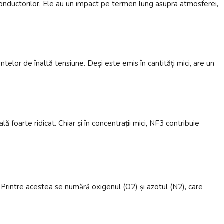
iconductorilor. Ele au un impact pe termen lung asupra atmosferei,
telor de înaltă tensiune. Deși este emis în cantități mici, are un
lă foarte ridicat. Chiar și în concentrații mici, NF3 contribuie
ă. Printre acestea se numără oxigenul (O2) și azotul (N2), care