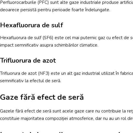
Perfluorocarburile (PFC) sunt alte gaze industriale produse artific
deoarece persistă pentru perioade foarte îndelungate.
Hexafluorura de sulf
Hexafluorura de sulf (SF6) este cel mai puternic gaz cu efect de ser
impact semnificativ asupra schimbărilor climatice.
Trifluorura de azot
Trifluorura de azot (NF3) este un alt gaz industrial utilizat în fabri
semnificativ la efectul de seră.
Gaze fără efect de seră
Gazele fără efect de seră sunt acele gaze care nu contribuie la reți
constituie majoritatea compoziției atmosferice, dar nu au un rol di