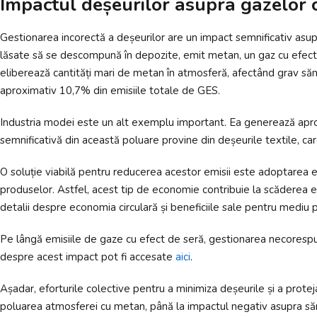
Impactul deșeurilor asupra gazelor c
Gestionarea incorectă a deșeurilor are un impact semnificativ asupr
lăsate să se descompună în depozite, emit metan, un gaz cu efect d
eliberează cantități mari de metan în atmosferă, afectând grav săn
aproximativ 10,7% din emisiile totale de GES.
Industria modei este un alt exemplu important. Ea generează aproxim
semnificativă din această poluare provine din deșeurile textile, car
O soluție viabilă pentru reducerea acestor emisii este adoptarea ec
produselor. Astfel, acest tip de economie contribuie la scăderea em
detalii despre economia circulară și beneficiile sale pentru mediu p
Pe lângă emisiile de gaze cu efect de seră, gestionarea necorespu
despre acest impact pot fi accesate
aici
.
Așadar, eforturile colective pentru a minimiza deșeurile și a protej
poluarea atmosferei cu metan, până la impactul negativ asupra să