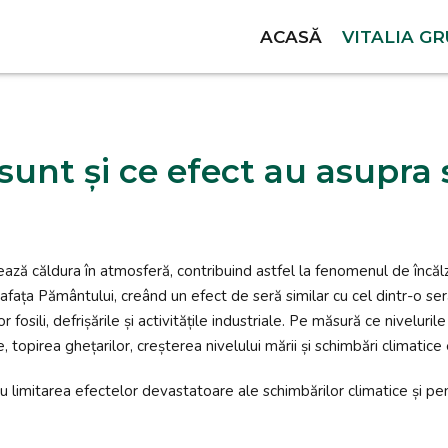
ACASĂ
VITALIA G
 sunt și ce efect au asupra
ză căldura în atmosferă, contribuind astfel la fenomenul de încălzi
afața Pământului, creând un efect de seră similar cu cel dintr-o se
 fosili, defrișările și activitățile industriale. Pe măsură ce nivelur
topirea ghețarilor, creșterea nivelului mării și schimbări climatic
 limitarea efectelor devastatoare ale schimbărilor climatice și pen