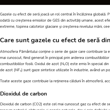
Gazele cu efect de seră joacă un rol central în încălzirea globală. 
odată cu creșterea emisiilor de GES din activități umane, acest ef
extreme, topirea calotelor glaciare și creșterea nivelului mării, cee
Care sunt gazele cu efect de seră di
Atmosfera Pământului conține o serie de gaze care contribuie la efe
mai cunoscut, fiind generat în principal prin arderea combustibililor
combustibililor fosili. Oxidul de azot (N₂O) este emis în special din 
de azot (NF₃) sunt gaze sintetice utilizate în industrie, având un p
Toate aceste gaze contribuie la reținerea căldurii în atmosferă, acc
Dioxidul de carbon
Dioxidul de carbon (CO2) este cel mai cunoscut gaz cu efect de seră 