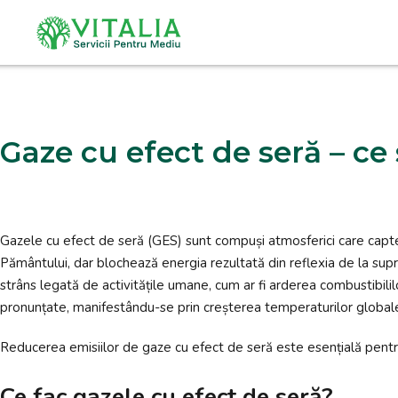
Sari
la
conținut
Gaze cu efect de seră – ce
Gazele cu efect de seră (GES) sunt compuși atmosferici care captea
Pământului, dar blochează energia rezultată din reflexia de la supr
strâns legată de activitățile umane, cum ar fi arderea combustibililor
pronunțate, manifestându-se prin creșterea temperaturilor globale, 
Reducerea emisiilor de gaze cu efect de seră este esențială pentru
Ce fac gazele cu efect de seră?