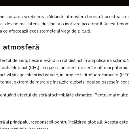
Prin captarea și reținerea căldurii în atmosfera terestră, acestea c
ect devine mai intens, ducând la o încălzire accelerată. Acest feno
a ce afectează ecosistemele și viața de zi cu zi.
n atmosferă
ctul de seră, fiecare având un rol distinct în amplificarea schimbăr
 fosili. Metanul (CH₄), un gaz cu un efect de seră mult mai puternic 
activități agricole și industriale, în timp ce hidrofluorocarburile (HF
otențial extrem de mare de încălzire globală, deși se găsesc în conc
entuând efectul de seră și schimbările climatice. Pentru mai multe d
și principalul responsabil pentru încălzirea globală. Acesta este el