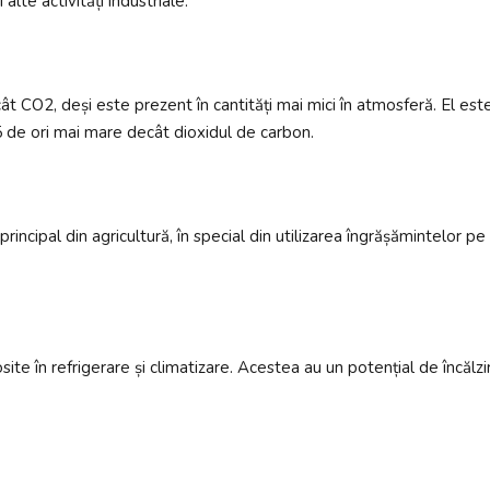
alte activități industriale.
CO2, deși este prezent în cantități mai mici în atmosferă. El este e
5 de ori mai mare decât dioxidul de carbon.
rincipal din agricultură, în special din utilizarea îngrășămintelor
ite în refrigerare și climatizare. Acestea au un potențial de încălzi