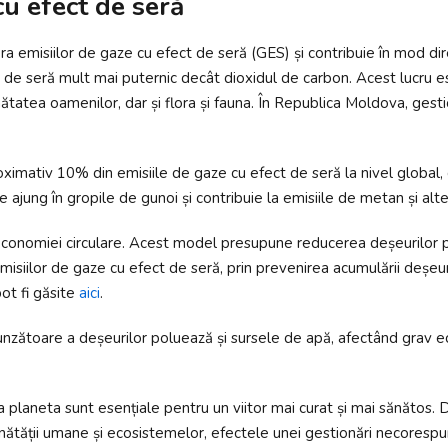
u efect de seră
a emisiilor de gaze cu efect de seră (GES) și contribuie în mod dir
e seră mult mai puternic decât dioxidul de carbon. Acest lucru est
ătatea oamenilor, dar și flora și fauna. În Republica Moldova, ges
ativ 10% din emisiile de gaze cu efect de seră la nivel global, dep
e ajung în gropile de gunoi și contribuie la emisiile de metan și al
onomiei circulare. Acest model presupune reducerea deșeurilor prin r
isiilor de gaze cu efect de seră, prin prevenirea acumulării deșeuri
ot fi găsite
aici
.
nzătoare a deșeurilor poluează și sursele de apă, afectând grav e
a planeta sunt esențiale pentru un viitor mai curat și mai sănătos. D
nătății umane și ecosistemelor, efectele unei gestionări necoresp