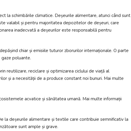
ect la schimbările climatice. Deșeurile alimentare, atunci când sunt
e valabil și pentru majoritatea depozitelor de deșeuri, care
tionarea inadecvată a deșeurilor este responsabilă pentru
ășind chiar și emisiile tuturor zborurilor internaționale. O parte
te gaze poluante.
eutilizare, reciclare și optimizarea ciclului de viață al
lor și a necesității de a produce constant noi bunuri. Mai multe
cosistemele acvatice și sănătatea umană. Mai multe informații
e la deșeurile alimentare și textile care contribuie semnificativ la
unzătoare sunt ample și grave.