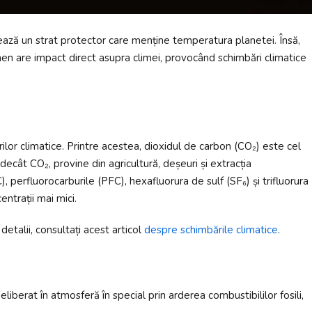
reează un strat protector care menține temperatura planetei. Însă,
men are impact direct asupra climei, provocând schimbări climatice
ilor climatice. Printre acestea, dioxidul de carbon (CO₂) este cel
decât CO₂, provine din agricultură, deșeuri și extracția
C), perfluorocarburile (PFC), hexafluorura de sulf (SF₆) și trifluorura
entrații mai mici.
etalii, consultați acest articol
despre schimbările climatice
.
iberat în atmosferă în special prin arderea combustibililor fosili,