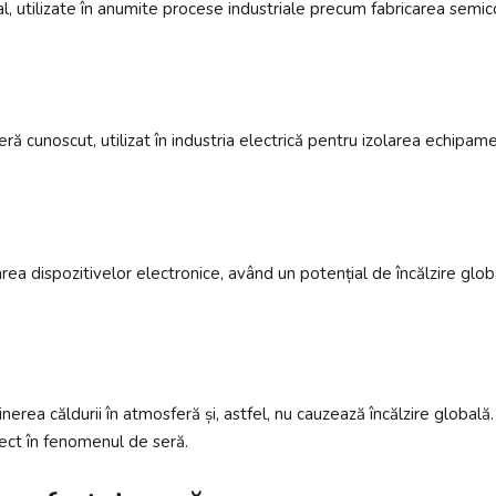
ial, utilizate în anumite procese industriale precum fabricarea sem
ă cunoscut, utilizat în industria electrică pentru izolarea echipamen
carea dispozitivelor electronice, având un potențial de încălzire globa
nerea căldurii în atmosferă și, astfel, nu cauzează încălzire global
rect în fenomenul de seră.