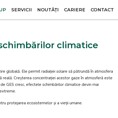
RUP
SERVICII
NOUTĂȚI
CARIERE
CONTACT
 schimbărilor climatice
re globală. Ele permit radiației solare să pătrundă în atmosfera
ră reală. Creșterea concentrației acestor gaze în atmosferă este
ile de GES cresc, efectele schimbărilor climatice devin mai
e extreme.
tru protejarea ecosistemelor și a vieții umane.