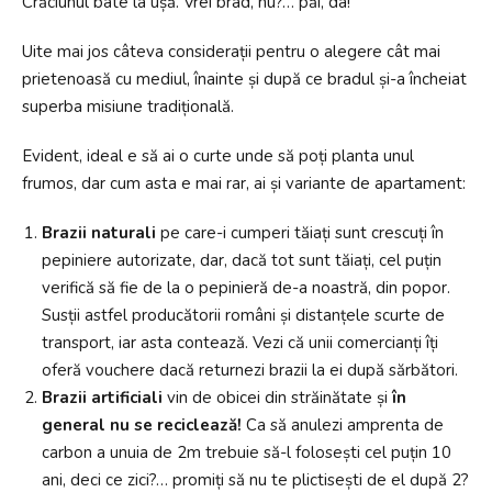
Crăciunul bate la ușă. Vrei brad, nu?… păi, da!
Uite mai jos câteva considerații pentru o alegere cât mai
prietenoasă cu mediul, înainte și după ce bradul și-a încheiat
superba misiune tradițională.
Evident, ideal e să ai o curte unde să poți planta unul
frumos, dar cum asta e mai rar, ai și variante de apartament:
Brazii naturali
pe care-i cumperi tăiați sunt crescuți în
pepiniere autorizate, dar, dacă tot sunt tăiați, cel puțin
verifică să fie de la o pepinieră de-a noastră, din popor.
Susții astfel producătorii români și distanțele scurte de
transport, iar asta contează. Vezi că unii comercianți îți
oferă vouchere dacă returnezi brazii la ei după sărbători.
Brazii artificiali
vin de obicei din străinătate și
în
general nu se reciclează!
Ca să anulezi amprenta de
carbon a unuia de 2m trebuie să-l folosești cel puțin 10
ani, deci ce zici?… promiți să nu te plictisești de el după 2?