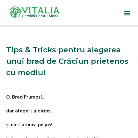
Sari
la
conținut
Tips & Tricks pentru alegerea
unui brad de Crăciun prietenos
cu mediul
O, Brad Frumos!…
dar alege-l judicios,
și nu-l arunca pe jos!