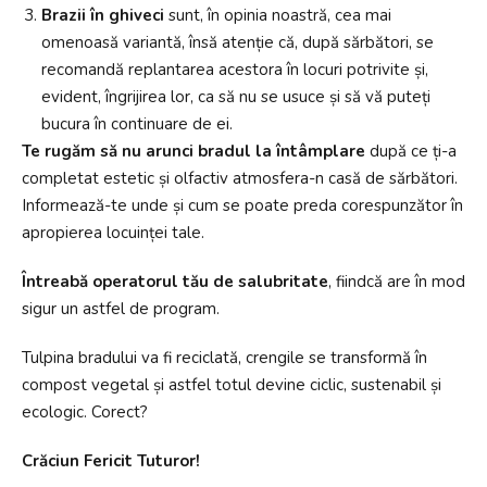
Brazii în ghiveci
sunt, în opinia noastră, cea mai
omenoasă variantă, însă atenție că, după sărbători, se
recomandă replantarea acestora în locuri potrivite și,
evident, îngrijirea lor, ca să nu se usuce și să vă puteți
bucura în continuare de ei.
Te rugăm să nu arunci bradul la întâmplare
după ce ți-a
completat estetic și olfactiv atmosfera-n casă de sărbători.
Informează-te unde și cum se poate preda corespunzător în
apropierea locuinței tale.
Întreabă operatorul tău de salubritate
, fiindcă are în mod
sigur un astfel de program.
Tulpina bradului va fi reciclată, crengile se transformă în
compost vegetal și astfel totul devine ciclic, sustenabil și
ecologic. Corect?
Crăciun Fericit Tuturor!