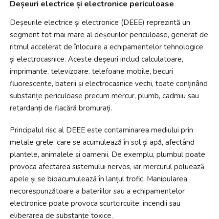
Deșeuri electrice și electronice periculoase
Deșeurile electrice și electronice (DEEE) reprezintă un
segment tot mai mare al deșeurilor periculoase, generat de
ritmul accelerat de înlocuire a echipamentelor tehnologice
și electrocasnice. Aceste deșeuri includ calculatoare,
imprimante, televizoare, telefoane mobile, becuri
fluorescente, baterii și electrocasnice vechi, toate conținând
substanțe periculoase precum mercur, plumb, cadmiu sau
retardanți de flacără bromurați.
Principalul risc al DEEE este contaminarea mediului prin
metale grele, care se acumulează în sol și apă, afectând
plantele, animalele și oamenii. De exemplu, plumbul poate
provoca afectarea sistemului nervos, iar mercurul poluează
apele și se bioacumulează în lanțul trofic. Manipularea
necorespunzătoare a bateriilor sau a echipamentelor
electronice poate provoca scurtcircuite, incendii sau
eliberarea de substanțe toxice.