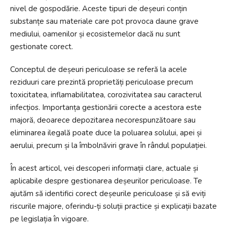
nivel de gospodărie. Aceste tipuri de deșeuri conțin
substanțe sau materiale care pot provoca daune grave
mediului, oamenilor și ecosistemelor dacă nu sunt
gestionate corect.
Conceptul de deșeuri periculoase se referă la acele
reziduuri care prezintă proprietăți periculoase precum
toxicitatea, inflamabilitatea, corozivitatea sau caracterul
infecțios. Importanța gestionării corecte a acestora este
majoră, deoarece depozitarea necorespunzătoare sau
eliminarea ilegală poate duce la poluarea solului, apei și
aerului, precum și la îmbolnăviri grave în rândul populației.
În acest articol, vei descoperi informații clare, actuale și
aplicabile despre gestionarea deșeurilor periculoase. Te
ajutăm să identifici corect deșeurile periculoase și să eviți
riscurile majore, oferindu-ți soluții practice și explicații bazate
pe legislația în vigoare.