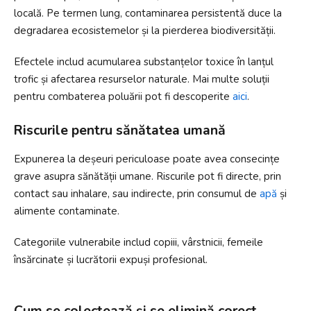
locală. Pe termen lung, contaminarea persistentă duce la
degradarea ecosistemelor și la pierderea biodiversității.
Efectele includ acumularea substanțelor toxice în lanțul
trofic și afectarea resurselor naturale. Mai multe soluții
pentru combaterea poluării pot fi descoperite
aici
.
Riscurile pentru sănătatea umană
Expunerea la deșeuri periculoase poate avea consecințe
grave asupra sănătății umane. Riscurile pot fi directe, prin
contact sau inhalare, sau indirecte, prin consumul de
apă
și
alimente contaminate.
Categoriile vulnerabile includ copiii, vârstnicii, femeile
însărcinate și lucrătorii expuși profesional.
Cum se colectează și se elimină corect