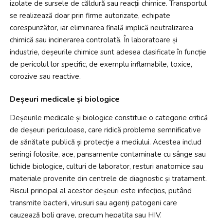
izolate de sursele de căldură sau reacții chimice. Transportul
se realizează doar prin firme autorizate, echipate
corespunzător, iar eliminarea finală implică neutralizarea
chimică sau incinerarea controlată. În laboratoare și
industrie, deșeurile chimice sunt adesea clasificate în funcție
de pericolul lor specific, de exemplu inflamabile, toxice,
corozive sau reactive.
Deșeuri medicale și biologice
Deșeurile medicale și biologice constituie o categorie critică
de deșeuri periculoase, care ridică probleme semnificative
de sănătate publică și protecție a mediului. Acestea includ
seringi folosite, ace, pansamente contaminate cu sânge sau
lichide biologice, culturi de laborator, resturi anatomice sau
materiale provenite din centrele de diagnostic și tratament.
Riscul principal al acestor deșeuri este infecțios, putând
transmite bacterii, virusuri sau agenți patogeni care
cauzează boli grave, precum hepatita sau HIV.